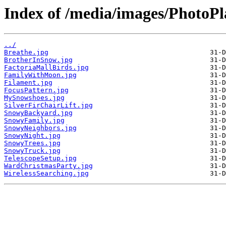
Index of /media/images/PhotoP
../
Breathe.jpg
BrotherInSnow.jpg
FactoriaMallBirds.jpg
FamilyWithMoon.jpg
Filament.jpg
FocusPattern.jpg
MySnowshoes.jpg
SilverFirChairLift.jpg
SnowyBackyard.jpg
SnowyFamily.jpg
SnowyNeighbors.jpg
SnowyNight.jpg
SnowyTrees.jpg
SnowyTruck.jpg
TelescopeSetup.jpg
WardChristmasParty.jpg
WirelessSearching.jpg