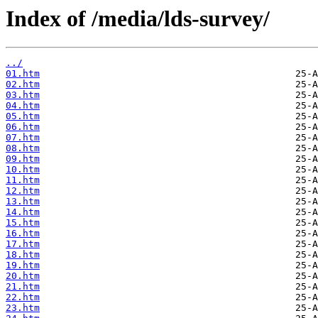
Index of /media/lds-survey/
../
01.htm
02.htm
03.htm
04.htm
05.htm
06.htm
07.htm
08.htm
09.htm
10.htm
11.htm
12.htm
13.htm
14.htm
15.htm
16.htm
17.htm
18.htm
19.htm
20.htm
21.htm
22.htm
23.htm